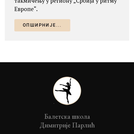
такмичењу у региону „Србија у ритму
Европе“.
ОПШИРНИЈЕ...
Балетска школа
Димитрије Парлић