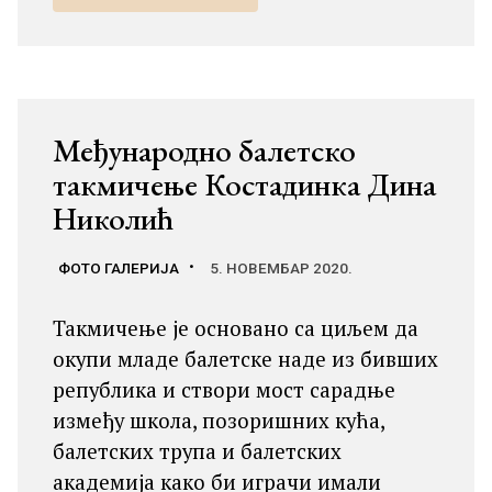
Међународно балетско
такмичење Костадинка Дина
Николић
ФОТО ГАЛЕРИЈА
5. НОВЕМБАР 2020.
Такмичење је основано са циљем да
окупи младе балетске наде из бивших
република и створи мост сарадње
између школа, позоришних кућа,
балетских трупа и балетских
академија како би играчи имали