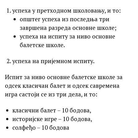
успеха у претходном школовању, и то:
општег успеха из последња три
завршена разреда основне школе;
успеха на испиту за ниво основне
балетске школе.
успеха на пријемном испиту.
Испит за ниво основне балетске школе за
одсек класичан балет и одсек савремена
игра састоји се из три дела, и то:
класични балет – 10 бодова,
историјске игре – 10 бодова,
солфеђо – 10 бодова