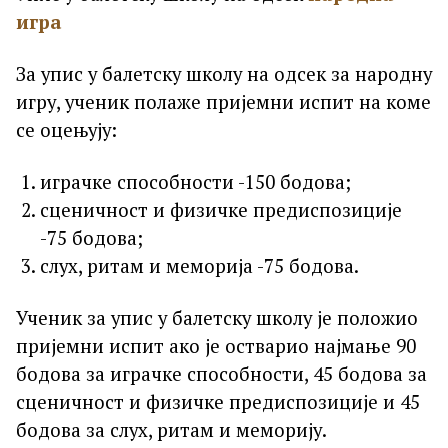
игра
За упис у балетску школу на одсек за народну
игру, ученик полаже пријемни испит на коме
се оцењују:
играчке способности -150 бодова;
сценичност и физичке предиспозиције
-75 бодова;
слух, ритам и меморија -75 бодова.
Ученик за упис у балетску школу је положио
пријемни испит ако је остварио најмање 90
бодова за играчке способности, 45 бодова за
сценичност и физичке предиспозиције и 45
бодова за слух, ритам и меморију.