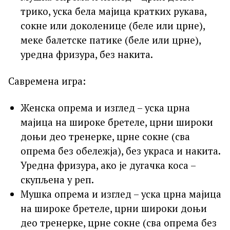
трико, уска бела мајица кратких рукава,
сокне или доколенице (беле или црне),
меке балетске патике (беле или црне),
уредна фризура, без накита.
Савремена игра:
Женска опрема и изглед – уска црна
мајица на широке бретеле, црни широки
доњи део тренерке, црне сокне (сва
опрема без обележја), без украса и накита.
Уредна фризура, ако је дугачка коса –
скупљена у реп.
Мушка опрема и изглед – уска црна мајица
на широке бретеле, црни широки доњи
део тренерке, црне сокне (сва опрема без