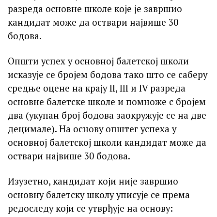
разреда основне школе које је завршио
кандидат може да оствари највише 30
бодова.
Општи успех у основној балетској школи
исказује се бројем бодова тако што се саберу
средње оцене на крају II, III и IV разреда
основне балетске школе и помноже с бројем
два (укупан број бодова заокружује се на две
децимале). На основу општег успеха у
основној балетској школи кандидат може да
оствари највише 30 бодова.
Изузетно, кандидат који није завршио
основну балетску школу уписује се према
редоследу који се утврђује на основу: