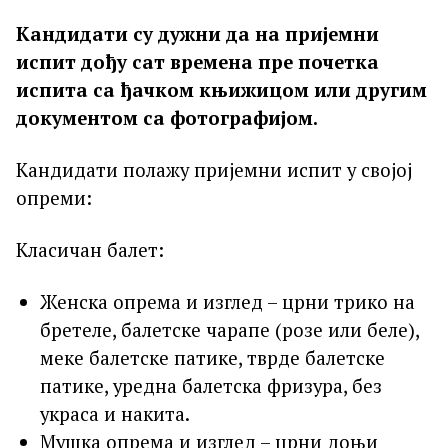
Кандидати су дужни да на пријемни
испит дођу сат времена пре почетка
испита са ђачком књижицом или другим
документом са фотографијом.
Кандидати полажу пријемни испит у својој
опреми:
Класичан балет:
Женска опрема и изглед – црни трико на
бретеле, балетске чарапе (розе или беле),
меке балетске патике, тврде балетске
патике, уредна балетска фризура, без
украса и накита.
Мушка опрема и изглед – црни доњи