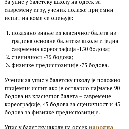
За упис у балетску школу на одсек за
савремену игру, ученик полаже пријемни
испит на коме се оцењује:
показано знање из класичног балета из
градива основне балетске школе и једна
савремена кореографија -150 бодова;
сценичност -75 бодова;
физичке предиспозиције -75 бодова.
Ученик за упис у балетску школу је положио
пријемни испит ако је остварио најмање 90
бодова из класичног балета – савремене
кореографије, 45 бодова за сценичност и 45
бодова за физичке предиспозиције.
Упис у балетску школу на одсек
народна