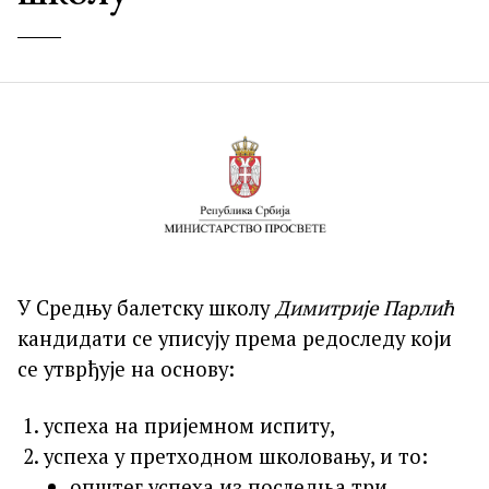
У Средњу балетску школу
Димитрије Парлић
кандидати се уписују према редоследу који
се утврђује на основу:
успеха на пријемном испиту,
успеха у претходном школовању, и то:
општег успеха из последња три