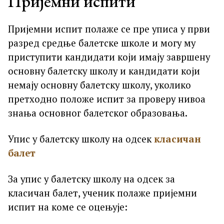
Пријемни испити
Пријемни испит полаже се пре уписа у први
разред средње балетске школе и могу му
приступити кандидати који имају завршену
основну балетску школу и кандидати који
немају основну балетску школу, уколико
претходно положе испит за проверу нивоа
знања основног балетског образовања.
Упис у балетску школу на одсек
класичан
балет
За упис у балетску школу на одсек за
класичан балет, ученик полаже пријемни
испит на коме се оцењује: