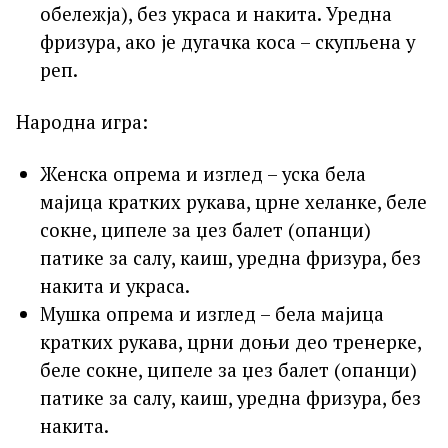
обележја), без украса и накита. Уредна
фризура, ако је дугачка коса – скупљена у
реп.
Народна игра:
Женска опрема и изглед – уска бела
мајица кратких рукава, црне хеланке, беле
сокне, ципеле за џез балет (опанци)
патике за салу, каиш, уредна фризура, без
накита и украса.
Мушка опрема и изглед – бела мајица
кратких рукава, црни доњи део тренерке,
беле сокне, ципеле за џез балет (опанци)
патике за салу, каиш, уредна фризура, без
накита.