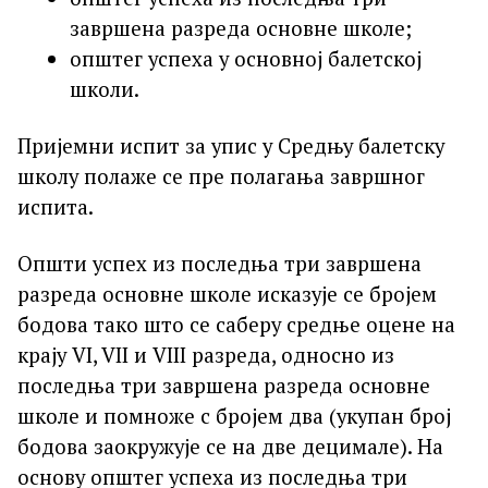
завршена разреда основне школе;
општег успеха у основној балетској
школи.
Пријемни испит за упис у Средњу балетску
школу полаже се пре полагања завршног
испита.
Општи успех из последња три завршена
разреда основне школе исказује се бројем
бодова тако што се саберу средње оцене на
крају VI, VII и VIII разреда, односно из
последња три завршена разреда основне
школе и помноже с бројем два (укупан број
бодова заокружује се на две децимале). На
основу општег успеха из последња три