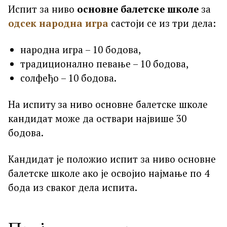
Испит за ниво
основне балетске школе
за
одсек народна игра
састоји се из три дела:
народна игра – 10 бодова,
традиционално певање – 10 бодова,
солфеђо – 10 бодова.
На испиту за ниво основне балетске школе
кандидат може да оствари највише 30
бодова.
Кандидат је положио испит за ниво основне
балетске школе ако је освојио најмање по 4
бода из сваког дела испита.