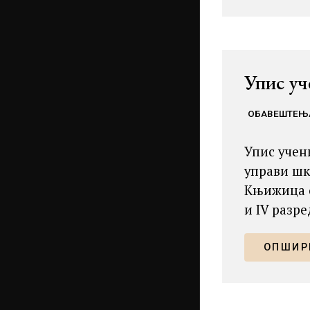
Упис уч
ОБАВЕШТЕЊ
Упис учени
управи шк
Књижица о
и IV разре
ОПШИРН