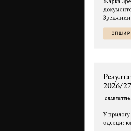
Жарка Зре
документо
Зрењанина
ОПШИРН
Резулта
2026/27
ОБАВЕШТЕЊ
У прилогу
одсеци: к