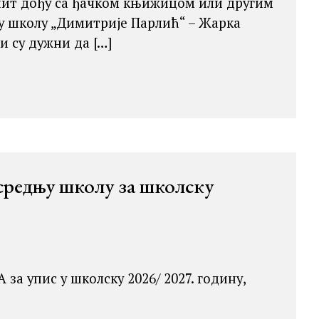
спит дођу са ђачком књижицом или другим
у школу „Димитрије Парлић“ – Жарка
и су дужни да […]
 средњу школу за школску
 упис у школску 2026/ 2027. годину,