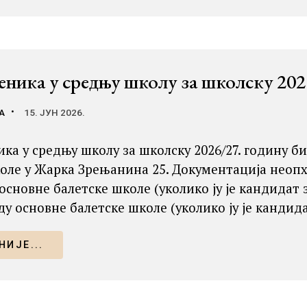
еника у средњу школу за школску 202
А
15. ЈУН 2026.
ка у средњу школу за школску 2026/27. годину бић
оле у Жарка Зрењанина 25. Документација неопход
сновне балетске школе (уколико ју је кандидат з
ду основне балетске школе (уколико ју је кандида
ИЈЕ...