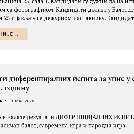
њанина 25, сала 1. Кандидати су дужни да на и
м са фотографијом. Кандидати долазе у Балетск
 25 и јављају се дежурном наставнику. Кандидат
ИЈЕ...
ти диференцијалних испита за упис у
. годину
А
8. МАЈ 2026.
 се налазе резултати ДИФЕРЕНЦИЈАЛНИХ ИСПИТА за
ласичан балет, савремена игра и народна игра.