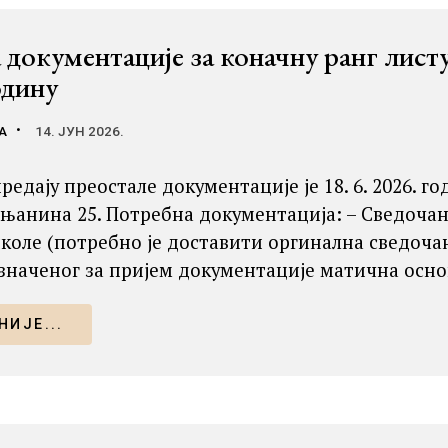
 документације за коначну ранг лист
одину
А
14. ЈУН 2026.
редају преостале документације је 18. 6. 2026. го
њанина 25. Потребна документација: – Сведочанств
коле (потребно је доставити оргинална сведочан
значеног за пријем документације матична основ
ИЈЕ...