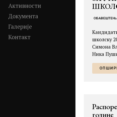
ШКОЛС
Активности
Документа
ОБАВЕШТЕЊ
Галерије
Кандидати
Контакт
школску 2
Симона Вл
Ника Пуши
ОПШИРН
Распоре
године