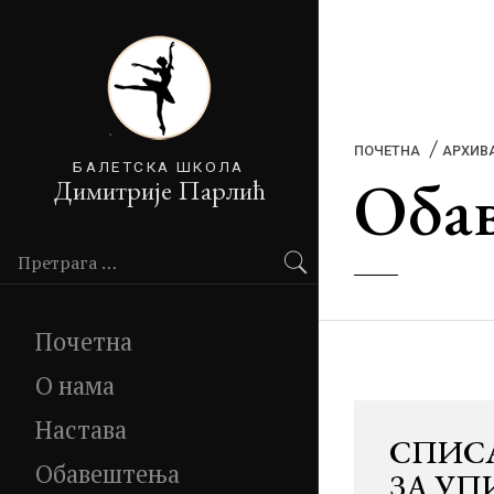
ПОЧЕТНА
АРХИВ
БАЛЕТСКА ШКОЛА
Оба
Димитрије Парлић
Претражи:
Почетна
О нама
Настава
СПИСА
Обавештења
ЗА УП