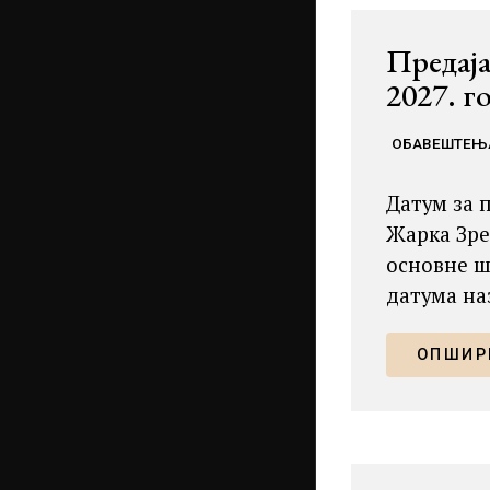
Предаја
2027. г
ОБАВЕШТЕЊ
Датум за п
Жарка Зре
основне ш
датума на
ОПШИРН