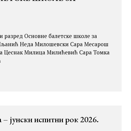
и разред Основне балетске школе за
ја Шљанић Неда Милошевски Сара Месарош
а Цеснак Милица Милићевић Сара Томка
ћ
 – јунски испитни рок 2026.