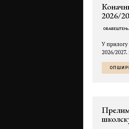
Коначни
2026/20
ОБАВЕШТЕЊ
У прилогу
2026/2027.
ОПШИРН
Прелими
школску