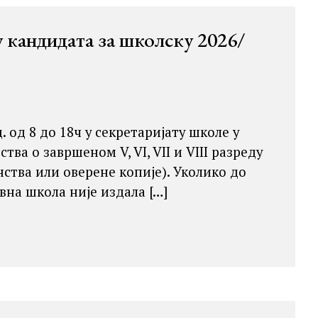
у кандидата за школску 2026/
д. од 8 до 18ч у секретаријату школе у
а о завршеном V, VI, VII и VIII разреду
ства или оверене копије). Уколико до
на школа није издала […]