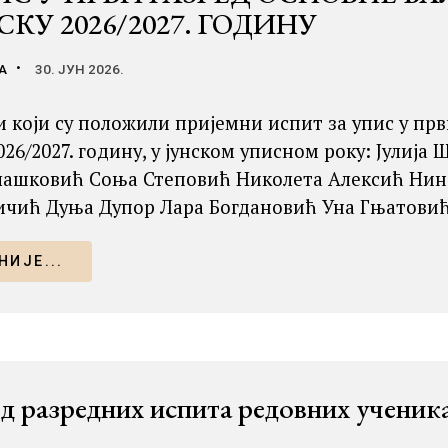
балетску школу
КУ 2026/2027. ГОДИНУ
Упис у средњу
балетску школу
А
30. ЈУН 2026.
⟵ Повратак
 који су положили пријемни испит за упис у прв
026/2027. годину, у јунском уписном року: Јули
ашковић Соња Степовић Николета Алексић Нин
чић Дуња Дупор Лара Богдановић Уна Гњатови
ИЈЕ...
д разредних испита редовних ученика