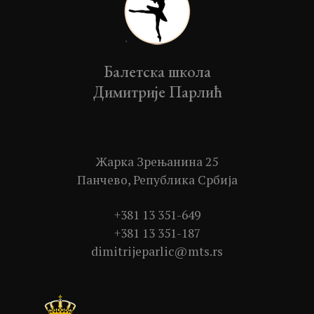
Балетска школа
Димитрије Парлић
Жарка Зрењанина 25
Панчево, Република Србија
+381 13 351-649
+381 13 351-187
dimitrijeparlic@mts.rs