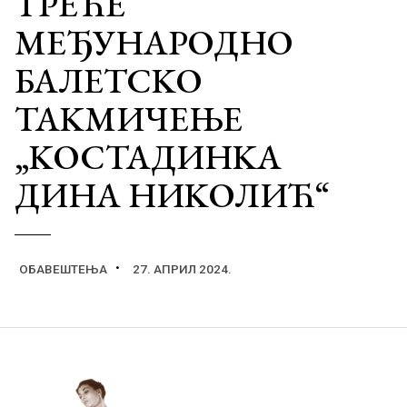
ТРЕЋЕ
МЕЂУНАРОДНО
БАЛЕТСKО
ТАKМИЧЕЊЕ
„KОСТАДИНKА
ДИНА НИKОЛИЋ“
ОБАВЕШТЕЊА
27. АПРИЛ 2024.