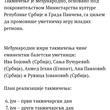
Такмичење је међународно, основано под
покровитељством Министарства културе
Републике Србије и Града Панчева, са циљем
да промовише уметничку игру младих
региона.
Међународни жири такмичења чине
еминентни балетски уметници:
Ива Бојовић (Србија), Сања Вучуревић
(Србија), Ахмед Јехиа (Египат), Ана Павловић
(Србија) и Ружица Јовановић (Србија).
План реализације такмичења:
јун – први такмичарски дан
јун – други такмичарски дан