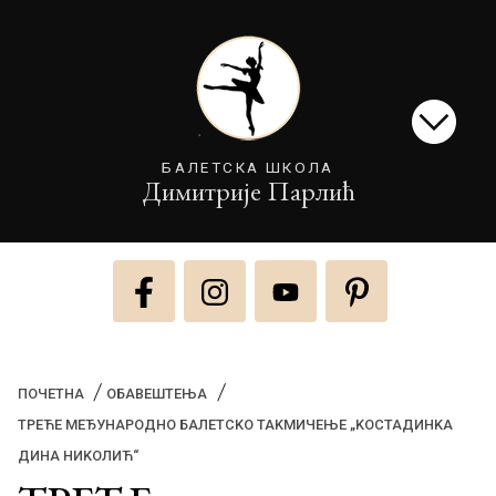
БАЛЕТСКА ШКОЛА
Димитрије Парлић
ПОЧЕТНА
ОБАВЕШТЕЊА
ТРЕЋЕ МЕЂУНАРОДНО БАЛЕТСKО ТАKМИЧЕЊЕ „KОСТАДИНKА
(CURRENT)
ДИНА НИKОЛИЋ“