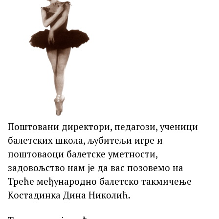
Поштовани директори, педагози, ученици
балетских школа, љубитељи игре и
поштоваоци балетске уметности,
задовољство нам је да вас позовемо на
Треће међународно балетско такмичење
Kостадинка Дина Николић.