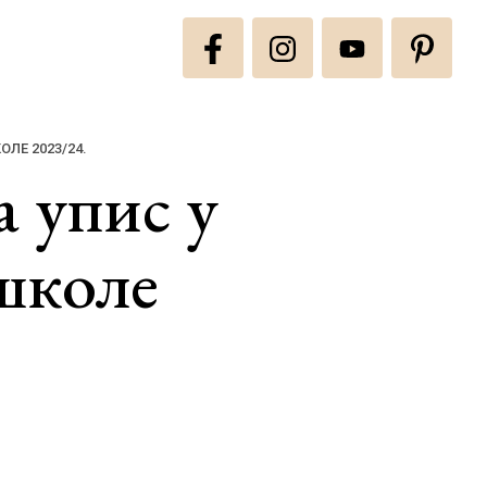
(CURRENT)
ЛЕ 2023/24.
а упис у
школе