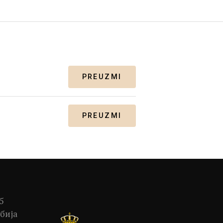
PREUZMI
PREUZMI
5
бија