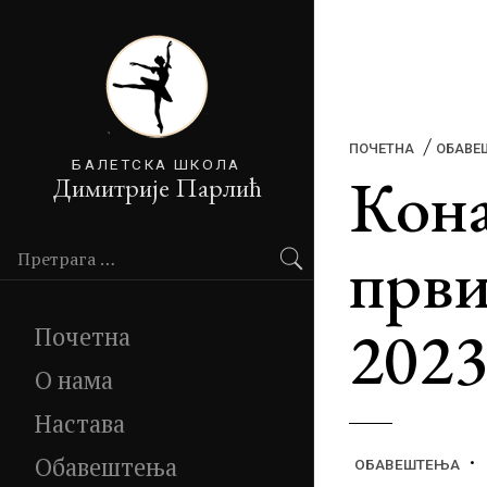
ПОЧЕТНА
ОБАВЕ
БАЛЕТСКА ШКОЛА
Кона
Димитрије Парлић
први
Претражи:
2023
Почетна
О нама
Настава
Обавештења
ОБАВЕШТЕЊА