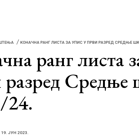
ШТЕЊА
КОНАЧНА РАНГ ЛИСТА ЗА УПИС У ПРВИ РАЗРЕД СРЕДЊЕ ШКО
чна ранг листа з
 разред Средње 
/24.
О школи
Класичан балет
Школска документа
Фото галерија
О Димитрију
Савремена игра
Јавне набавке
Видео галерије
Парлићу
Народна игра
⟵ Повратак
⟵ Повратак
⟵ Повратак
Упис у основну
19. ЈУН 2023.