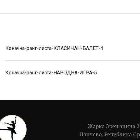
балетску школу
Упис у средњу
балетску школу
⟵ Повратак
Коначна-ранг-листа-КЛАСИЧАН-БАЛЕТ-4
Коначна-ранг-листа-НАРОДНА-ИГРА-5
Жарка Зрењанина 2
Панчево, Република Ср