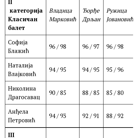
II
категорија
Владица
Ђорђе
Ружица
Класичан
Марковић
Дрљан
Јовановић
балет
Софија
96 / 98
96 / 97
96 / 98
Блажић
Наталија
94 / 95
94 / 95
95 / 96
Влајковић
Николина
90 / 85
88 / 85
85 / 80
Драгосавац
Анђела
94 / 93
92 / 91
88 / 92
Петровић
III