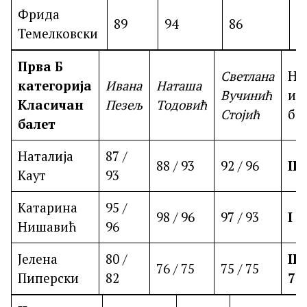
Фрида
89
94
86
I
Темелковски
Прва Б
Светлана
На
категорија
Ивана
Наташа
Вучинић
и
Класичан
Пезељ
Тодовић
Стојић
бо
балет
Наталија
87 /
88 / 93
92 / 96
II 
Каут
93
Катарина
95 /
98 / 96
97 / 93
I 
Нишавић
96
Јелена
80 /
III
76 / 75
75 / 75
Пиперски
82
77