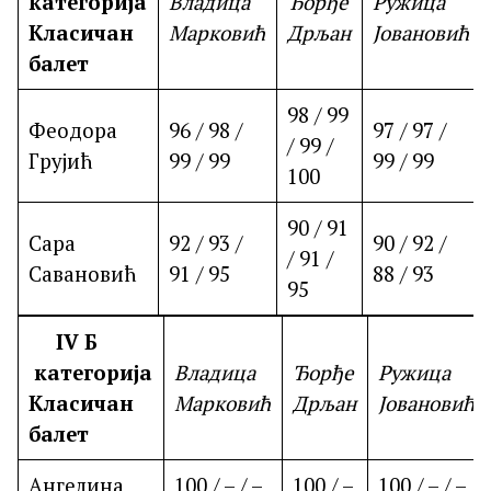
категорија
Владица
Ђорђе
Ружица
Класичан
Марковић
Дрљан
Јовановић
балет
98 / 99
Феодора
96 / 98 /
97 / 97 /
/ 99 /
Грујић
99 / 99
99 / 99
100
90 / 91
Сара
92 / 93 /
90 / 92 /
/ 91 /
Савановић
91 / 95
88 / 93
95
IV
Б
категорија
Владица
Ђорђе
Ружица
Класичан
Марковић
Дрљан
Јовановић
балет
Ангелина
100 / – / –
100 / –
100 / – / –