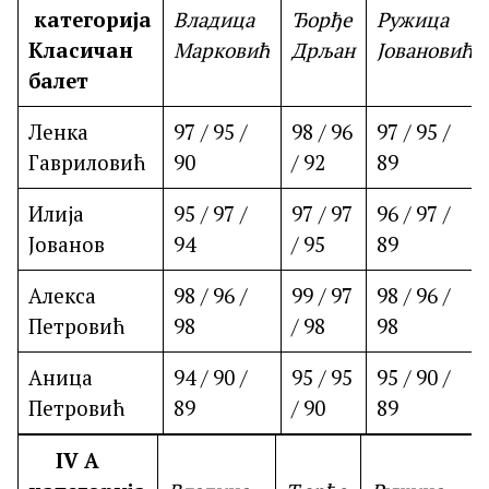
категорија
Владица
Ђорђе
Ружица
Класичан
Марковић
Дрљан
Јовановић
балет
Ленка
97 / 95 /
98 / 96
97 / 95 /
Гавриловић
90
/ 92
89
Илија
95 / 97 /
97 / 97
96 / 97 /
Јованов
94
/ 95
89
Алекса
98 / 96 /
99 / 97
98 / 96 /
Петровић
98
/ 98
98
Аница
94 / 90 /
95 / 95
95 / 90 /
Петровић
89
/ 90
89
IV
A