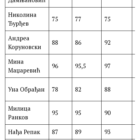
Николина
I
75
77
75
Ђурђев
7
Андреа
88
86
92
I
Коруновски
Мина
96
95,5
97
I
Маџаревић
I
Уна Обрађан
78
82
88
8
Милица
95
95
90
I
Ранков
Нађа Репак
87
89
93
I