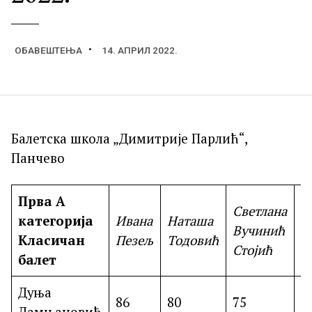
ОБАВЕШТЕЊА
14. АПРИЛ 2022.
Балетска школа „Димитрије Парлић“,
Панчево
Прва А
Светлана
Н
категорија
Ивана
Наташа
Вучинић
и
Класичан
Пезељ
Тодовић
Стојић
б
балет
Дуња
I
86
80
75
Дамњановић
8