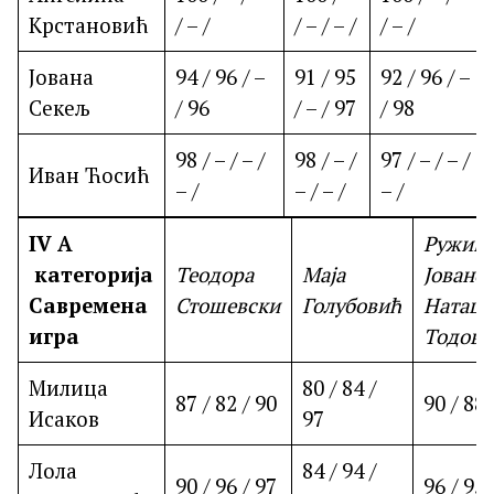
Крстановић
/ – /
/ – / – /
/ – /
Јована
94 / 96 / –
91 / 95
92 / 96 / –
Секељ
/ 96
/ – / 97
/ 98
98 / – / – /
98 / – /
97 / – / – /
Иван Ћосић
– /
– / – /
– /
IV
A
Ружиц
категорија
Теодора
Маја
Јовано
Савремена
Стошевски
Голубовић
Наташ
игра
Тодови
Милица
80 / 84 /
87 / 82 / 90
90 / 88 
Исаков
97
Лола
84 / 94 /
90 / 96 / 97
96 / 95 