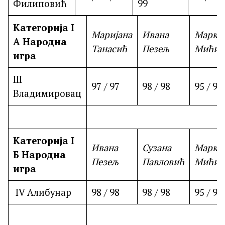
Филиповић
99
Категорија I
Маријана
Ивана
Марко
A
Народна
Танасић
Пезељ
Мићић
игра
III
97 / 97
98 / 98
95 / 95
Владимировац
Категорија I
Ивана
Сузана
Марко
Б
Народна
Пезељ
Павловић
Мићић
игра
IV Алибунар
98 / 98
98 / 98
95 / 95