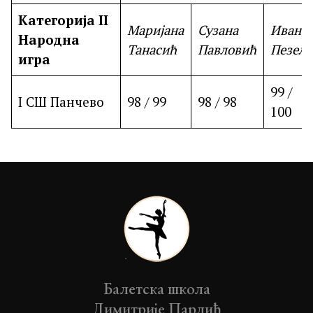
Категорија II
Маријана
Сузана
Ивана
Народна
Танасић
Павловић
Пезељ
игра
99 /
I СШ Панчево
98 / 99
98 / 98
100
Балетска школа
Димитрије Парлић