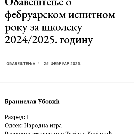
Обавештење о
фебруарском испитном
року за школску
2024/2025. годину
ОБАВЕШТЕЊА
25. ФЕБРУАР 2025.
Бранислав Убовић
Разред: I
Одсек: Народна игра
Разредни старешина: Татјана Ковјанић