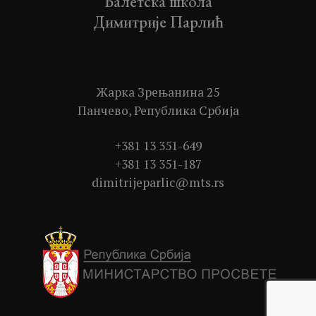
Балетска школа
Димитрије Парлић
Жарка Зрењанина 25
Панчево, Република Србија
+381 13 351-649
+381 13 351-187
dimitrijeparlic@mts.rs