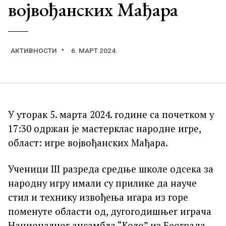
војвођанских Мађара
АКТИВНОСТИ
6. МАРТ 2024.
У уторак 5. марта 2024. године са почетком у
17:30 одржан је мастерклас народне игре,
област: игре војвођанских Мађара.
Ученици III разреда средње школе одсека за
народну игру имали су прилике да науче
стил и технику извођења игара из горе
поменуте области од, дугогодишњег играча
Националног ансамбла “Коло” из Београда,