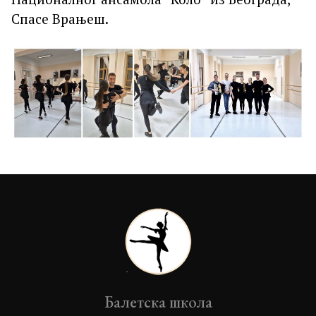
Спасе Врањеш.
Балетска школа