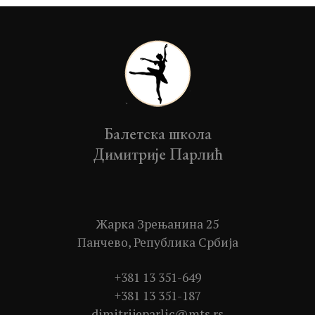
Балетска школа
Димитрије Парлић
Жарка Зрењанина 25
Панчево, Република Србија
+381 13 351-649
+381 13 351-187
dimitrijeparlic@mts.rs